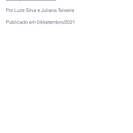
Por Luze Silva e Juliana Teixeira
Publicado em 04/setembro/2021
Endereço
Departamento de Comunicação
Social
Universidade Federal do Piauí
Campus Ministro Petrônio Portella
Teresina - Piauí - Brasil
Universidad del País Vasco Bilbao/ES